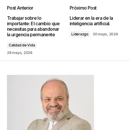
Post Anterior
Próximo Post
Tu dirección de correo electrónico no será
Trabajar sobre lo
Liderar en la era de la
publicada.
Los campos obligatorios están
importante: El cambio que
inteligencia artificial.
marcados con
*
necesitas para abandonar
la urgencia permanente
Liderazgo
30 mayo, 2026
Comentario
*
Calidad de Vida
29 mayo, 2026
Your Name
*
Your E-mail
*
Guarda mi nombre, correo electrónico y web en
este navegador para la próxima vez que
comente.