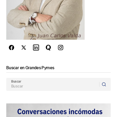
Este sitio esta protegido por
reCAPTCHA y la
Política de
privacidad
y los
Términos del servicio
de Google
se aplican.
Enviar Comentario
Buscar en Grandes Pymes
Buscar