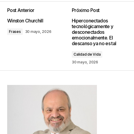
Post Anterior
Próximo Post
Tu dirección de correo electrónico no será
Winston Churchill
Hiperconectados
publicada.
Los campos obligatorios están
tecnológicamente y
marcados con
*
desconectados
Frases
30 mayo, 2026
emocionalmente. El
descanso ya no es tal
Comentario
*
Calidad de Vida
30 mayo, 2026
Your Name
*
Your E-mail
*
Guarda mi nombre, correo electrónico y web en
este navegador para la próxima vez que
comente.