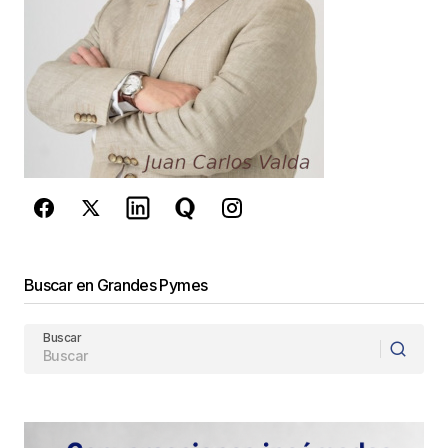
Este sitio esta protegido por
reCAPTCHA y la
Política de
privacidad
y los
Términos del servicio
de Google
se aplican.
Enviar Comentario
Buscar en Grandes Pymes
Buscar