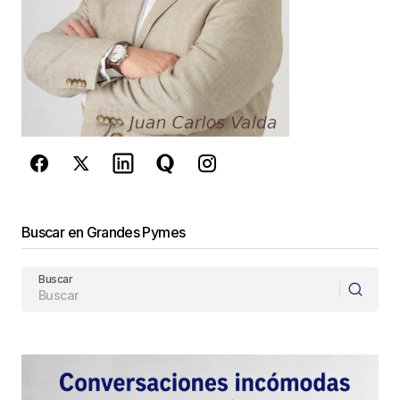
este navegador para la próxima vez que
comente.
Este sitio esta protegido por
reCAPTCHA y la
Política de
privacidad
y los
Términos del servicio
de Google
se aplican.
Enviar Comentario
Buscar en Grandes Pymes
Buscar