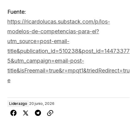
Fuente:
https://ricardolucas.substack.com/p/los-
modelos-de-competencias-para-el?
utm_source=post-email-
title&publication_id=510238&post_id=14473377
5&utm_campaign=email-post-
title&isFreemail=true&r=mpqt1&triedRedirect=tru
e
Liderazgo
20 junio, 2026