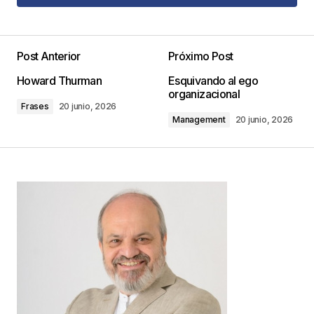
Agregar Comentario
Post Anterior
Próximo Post
Tu dirección de correo electrónico no será
Howard Thurman
Esquivando al ego
publicada.
Los campos obligatorios están
organizacional
marcados con
*
Frases
20 junio, 2026
Management
20 junio, 2026
Comentario
*
Your Name
*
Your E-mail
*
Guarda mi nombre, correo electrónico y web en