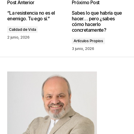
Post Anterior
Próximo Post
Tu dirección de correo electrónico no será
“La resistencia no es el
Sabes lo que habría que
publicada.
Los campos obligatorios están
enemigo. Tu ego sí.”
hacer… pero ¿sabes
marcados con
*
cómo hacerlo
concretamente?
Calidad de Vida
Comentario
*
2 junio, 2026
Artículos Propios
3 junio, 2026
Your Name
*
Your E-mail
*
Guarda mi nombre, correo electrónico y web en
este navegador para la próxima vez que
comente.