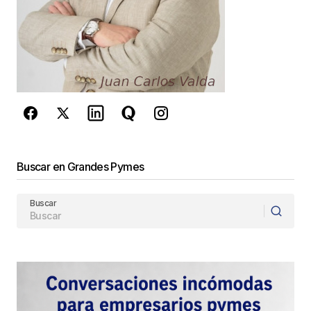
Este sitio esta protegido por
reCAPTCHA y la
Política de
privacidad
y los
Términos del servicio
de Google
se aplican.
Enviar Comentario
Buscar en Grandes Pymes
Buscar