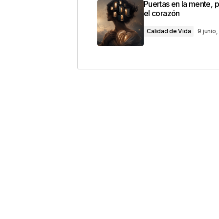
Puertas en la mente, 
con
*
el corazón
Calidad de Vida
9 junio
Comentario
*
Your Name
*
Guarda mi nombre, correo electrón
este navegador para la próxima v
Este sitio esta protegido 
los
Términos del servicio d
Enviar Comentario