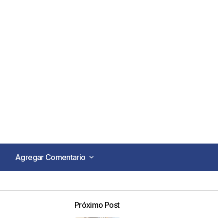
Agregar Comentario
Agregar Comentario
Próximo Post
o no será publicada.
Los campos obligatorios están marca