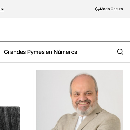
ora
Modo Oscuro
Grandes Pymes en Números
Delegar no es sacarte trabajo de
encima: es enseñar a pensar para que
la empresa no dependa siempre de ti