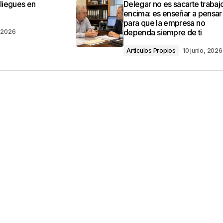
pliegues en
Delegar no es sacarte trabaj
encima: es enseñar a pensar
para que la empresa no
dependa siempre de ti
, 2026
Artículos Propios
10 junio, 2026
Your E-mail
*
ico y web en
ez que comente.
por reCAPTCHA y la
Política de privacidad
y
e Google
se aplican.