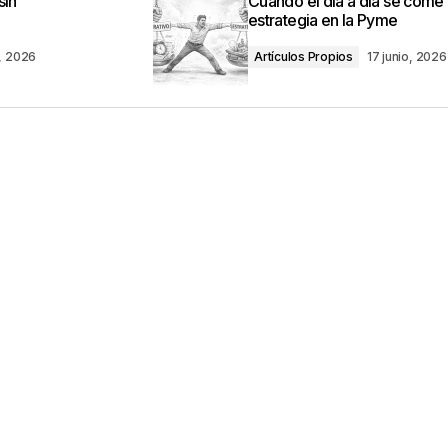
sin
Cuando el día a día se come 
estrategia en la Pyme
o, 2026
Artículos Propios
17 junio, 2026
Your E-mail
*
ico y web en
ez que comente.
por reCAPTCHA y la
Política de privacidad
y
e Google
se aplican.