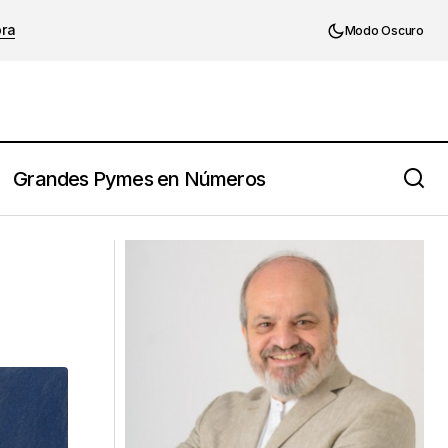
ora
Modo Oscuro
Grandes Pymes en Números
Cuando el día a día se come la
estrategia en la Pyme