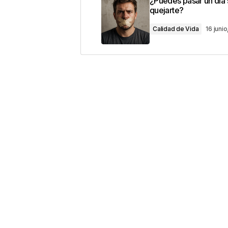
¿Puedes pasar un día 
con
*
quejarte?
Calidad de Vida
16 juni
Comentario
*
Your Name
*
Guarda mi nombre, correo electrón
este navegador para la próxima v
Este sitio esta protegido 
los
Términos del servicio d
Enviar Comentario