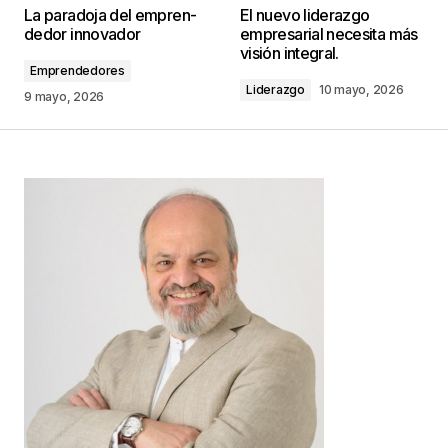
La para­doja del empren­
El nuevo liderazgo
publicada.
Los campos obligatorios están
de­dor inno­va­dor
empresarial necesita más
marcados con
*
visión integral.
Emprendedores
Liderazgo
10 mayo, 2026
Comentario
*
9 mayo, 2026
Your Name
*
Your E-mail
*
Guarda mi nombre, correo electrónico y web en
este navegador para la próxima vez que
comente.
Este sitio esta protegido por