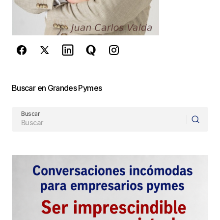
reCAPTCHA y la
Política de
privacidad
y los
Términos del servicio
de Google
se aplican.
Enviar Comentario
Buscar en Grandes Pymes
Buscar