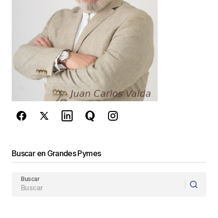
comente.
Este sitio esta protegido por
reCAPTCHA y la
Política de
privacidad
y los
Términos del servicio
de Google
se aplican.
Enviar Comentario
Buscar en Grandes Pymes
Buscar