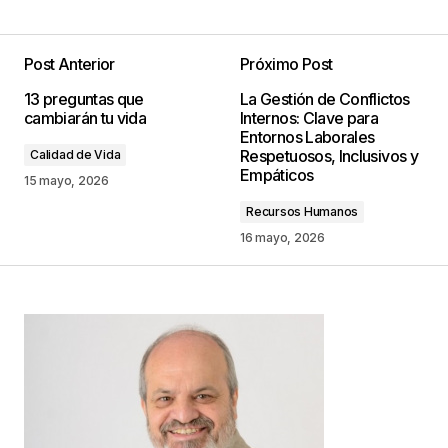
Post Anterior
Próximo Post
Tu dirección de correo electrónico no será
13 preguntas que
La Gestión de Conflictos
publicada.
Los campos obligatorios están
cambiarán tu vida
Internos: Clave para
marcados con
*
Entornos Laborales
Respetuosos, Inclusivos y
Calidad de Vida
Empáticos
Comentario
*
15 mayo, 2026
Recursos Humanos
16 mayo, 2026
Your Name
*
Your E-mail
*
Guarda mi nombre, correo electrónico y web en
este navegador para la próxima vez que