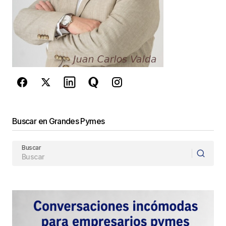
Este sitio esta protegido por
reCAPTCHA y la
Política de
privacidad
y los
Términos del servicio
de Google
se aplican.
Enviar Comentario
Buscar en Grandes Pymes
Buscar