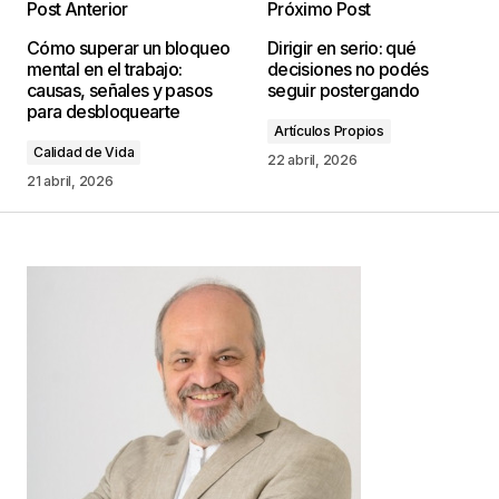
Post Anterior
Próximo Post
Tu dirección de correo electrónico no será
Cómo superar un bloqueo
Dirigir en serio: qué
publicada.
Los campos obligatorios están
mental en el trabajo:
decisiones no podés
marcados con
*
causas, señales y pasos
seguir postergando
para desbloquearte
Artículos Propios
Comentario
*
Calidad de Vida
22 abril, 2026
21 abril, 2026
Your Name
*
Your E-mail
*
Guarda mi nombre, correo electrónico y web en
este navegador para la próxima vez que
comente.