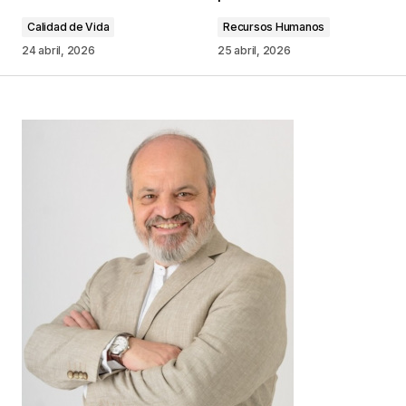
Calidad de Vida
Recursos Humanos
Comentario
*
24 abril, 2026
25 abril, 2026
Your Name
*
Your E-mail
*
Guarda mi nombre, correo electrónico y web en
este navegador para la próxima vez que
comente.
Este sitio esta protegido por
reCAPTCHA y la
Política de
privacidad
y los
Términos del servicio