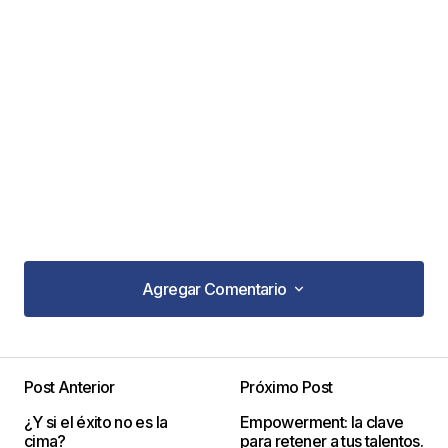
Agregar Comentario
Agregar Comentario
Post Anterior
Próximo Post
Tu dirección de correo electrónico no será
¿Y si el éxito no es la
Empowerment: la clave
publicada.
Los campos obligatorios están
cima?
para retener a tus talentos.
marcados con
*