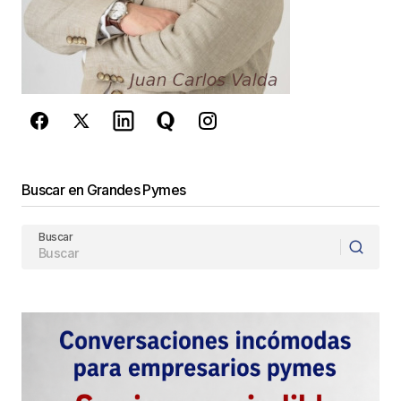
reCAPTCHA y la
Política de
privacidad
y los
Términos del servicio
de Google
se aplican.
Enviar Comentario
Buscar en Grandes Pymes
Buscar