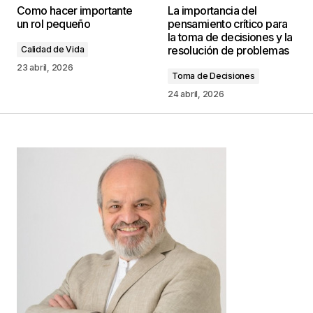
Como hacer importante
La importancia del
publicada.
Los campos obligatorios están
un rol pequeño
pensamiento crítico para
marcados con
*
la toma de decisiones y la
resolución de problemas
Calidad de Vida
Comentario
*
23 abril, 2026
Toma de Decisiones
24 abril, 2026
Your Name
*
Your E-mail
*
Guarda mi nombre, correo electrónico y web en
este navegador para la próxima vez que
comente.
Este sitio esta protegido por