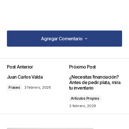
Agregar Comentario
Agregar Comentario
Post Anterior
Próximo Post
Tu dirección de correo electrónico no será
Juan Carlos Valda
¿Necesitas financiación?
publicada.
Los campos obligatorios están
Antes de pedir plata, mira
marcados con
*
tu inventario
Frases
3 febrero, 2026
Artículos Propios
Comentario
*
3 febrero, 2026