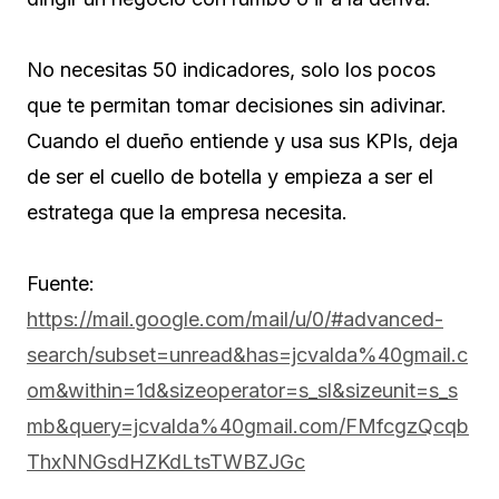
No necesitas 50 indicadores, solo los pocos
que te permitan tomar decisiones sin adivinar.
Cuando el dueño entiende y usa sus KPIs, deja
de ser el cuello de botella y empieza a ser el
estratega que la empresa necesita.
Fuente:
https://mail.google.com/mail/u/0/#advanced-
search/subset=unread&has=jcvalda%40gmail.c
om&within=1d&sizeoperator=s_sl&sizeunit=s_s
mb&query=jcvalda%40gmail.com/FMfcgzQcqb
ThxNNGsdHZKdLtsTWBZJGc