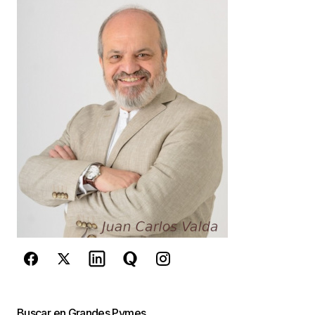
Your Name
*
Your E-mail
*
Guarda mi nombre, correo electrónico y web en
este navegador para la próxima vez que
comente.
Este sitio esta protegido por
reCAPTCHA y la
Política de
privacidad
y los
Términos del servicio
de Google
se aplican.
Enviar Comentario
Buscar en Grandes Pymes