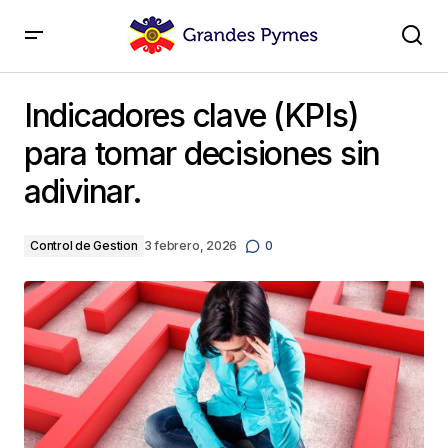
Indicadores clave (KPIs) para tomar decisiones sin
adivinar.
Indicadores clave (KPIs)
para tomar decisiones sin
adivinar.
Control de Gestion
3 febrero, 2026
0