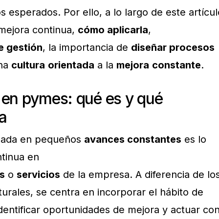
s esperados. Por ello, a lo largo de este artícul
mejora continua,
cómo aplicarla
,
e gestión
, la importancia de
diseñar procesos
una
cultura
orientada
a la
mejora
constante
.
 en pymes: qué es y qué
a
asada en pequeños
avances constantes
es lo
ntinua en
s
o
servicios
de la empresa. A diferencia de lo
urales, se centra en incorporar el hábito de
identificar oportunidades de mejora y actuar co