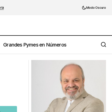
ora
Modo Oscuro
Grandes Pymes en Números
Los grandes líderes son grandes
.
escuchadores