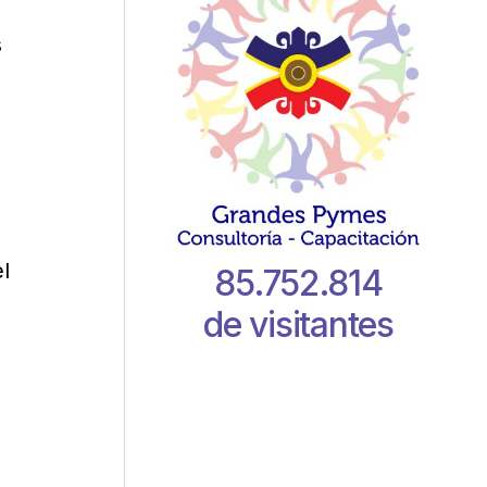
s
l
85.752.814
de visitantes