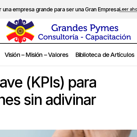
er una empresa grande para ser una Gran Empresa
Leer ah
Visión – Misión – Valores
Biblioteca de Artículos
Indicadores clave (KPIs) para tomar decisiones sin ad
ol de Gestion
lave (KPIs) para
nes sin adivinar