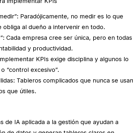
ra implementar KPIs
edir”: Paradójicamente, no medir es lo que
obliga al dueño a intervenir en todo.
e”: Cada empresa cree ser única, pero en todas
ntabilidad y productividad.
Implementar KPIs exige disciplina y algunos lo
o “control excesivo”.
llidas: Tableros complicados que nunca se usa
s que útiles.
s de IA aplicada a la gestión que ayudan a
ón de datos y generan tableros claros en