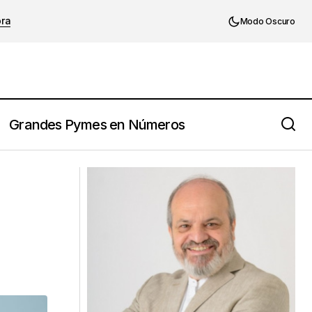
ora
Modo Oscuro
Grandes Pymes en Números
¿Es más rentable imitar
ivinar
o diferenciarse?