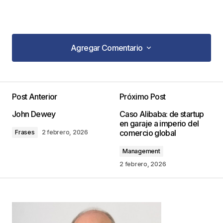
Agregar Comentario
Agregar Comentario
Post Anterior
Próximo Post
Tu dirección de correo electrónico no será
John Dewey
Caso Alibaba: de startup
publicada.
Los campos obligatorios están
en garaje a imperio del
marcados con
*
comercio global
Frases
2 febrero, 2026
Management
Comentario
*
2 febrero, 2026
Your Name
*