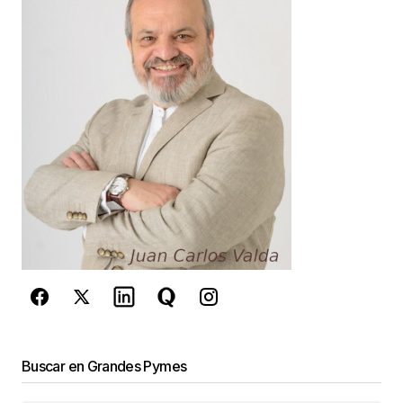
Your E-mail
*
Guarda mi nombre, correo electrónico y web en
este navegador para la próxima vez que
comente.
Este sitio esta protegido por
reCAPTCHA y la
Política de
privacidad
y los
Términos del servicio
de Google
se aplican.
Enviar Comentario
Buscar en Grandes Pymes