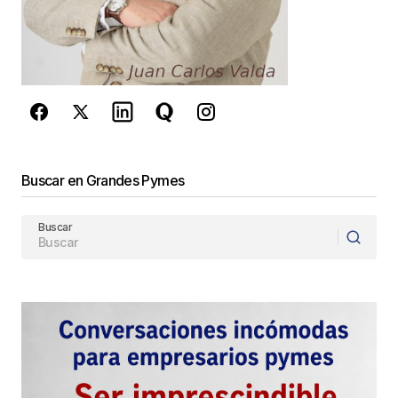
Este sitio esta protegido por
reCAPTCHA y la
Política de
privacidad
y los
Términos del servicio
de Google
se aplican.
Enviar Comentario
Buscar en Grandes Pymes
Buscar