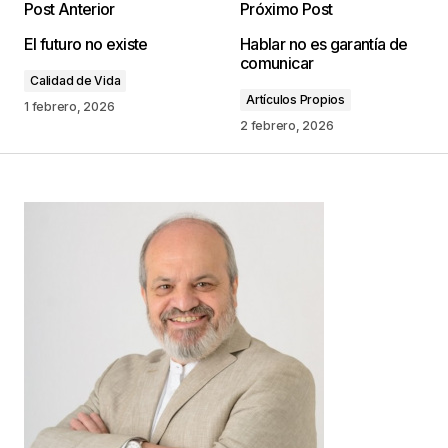
Post Anterior
Próximo Post
Tu dirección de correo electrónico no será
El futuro no existe
Hablar no es garantía de
publicada.
Los campos obligatorios están
comunicar
marcados con
*
Calidad de Vida
Artículos Propios
1 febrero, 2026
Comentario
*
2 febrero, 2026
Your Name
*
Your E-mail
*
Guarda mi nombre, correo electrónico y web en
este navegador para la próxima vez que
comente.