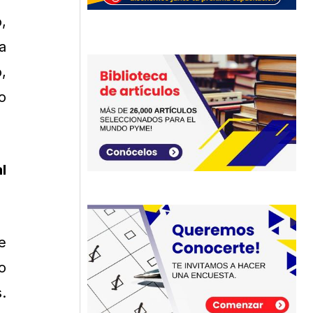
,
a
,
o
l
e
o
.