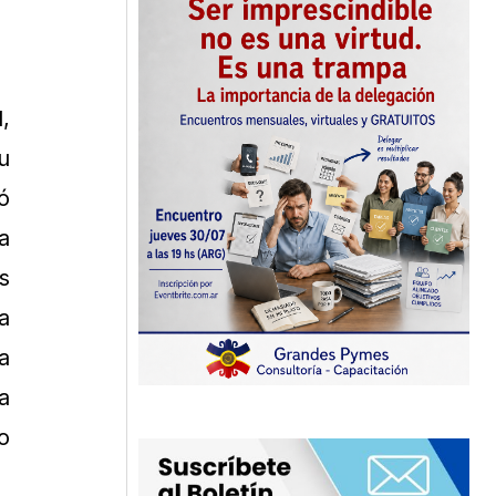
,
u
ó
a
s
a
a
a
o