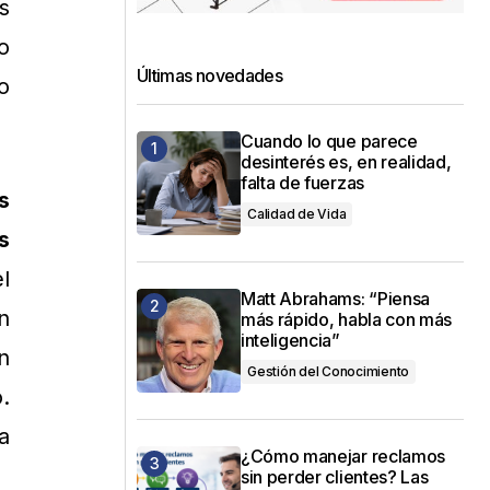
s
o
Últimas novedades
o
Cuando lo que parece
desinterés es, en realidad,
falta de fuerzas
s
Calidad de Vida
s
l
Matt Abrahams: “Piensa
n
más rápido, habla con más
inteligencia”
n
Gestión del Conocimiento
.
a
¿Cómo manejar reclamos
sin perder clientes? Las