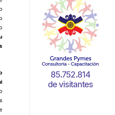
o
o
o
u
s
85.752.814
o
i
de visitantes
o
s
e