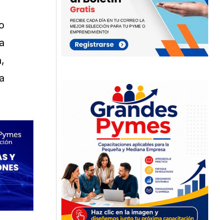
o
a
,
a