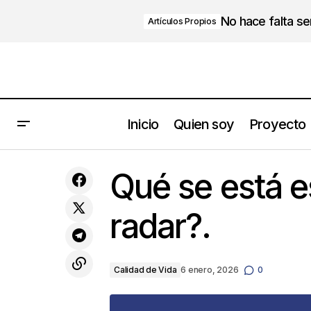
No hace falta s
Artículos Propios
Inicio
Quien soy
Proyecto
No solo estadísticas: ¿Qué hay detrás
Qué se está 
de un verdadero plan comercial?
radar?.
Calidad de Vida
6 enero, 2026
0