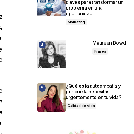
claves para transformar un
problema en una
oportunidad
z
Marketing
,
l
Maureen Dowd
y
Frases
e
¿Qué es la autoempatía y
e
por qué la necesitas
urgentemente en tu vida?
a
Calidad de Vida
e
l
e