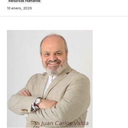
Recursos Humanos
10 enero, 2026
Your Name
*
Your E-mail
*
Guarda mi nombre, correo electrónico y web en
este navegador para la próxima vez que
comente.
Este sitio esta protegido por
reCAPTCHA y la
Política de
privacidad
y los
Términos del servicio
de Google
se aplican.