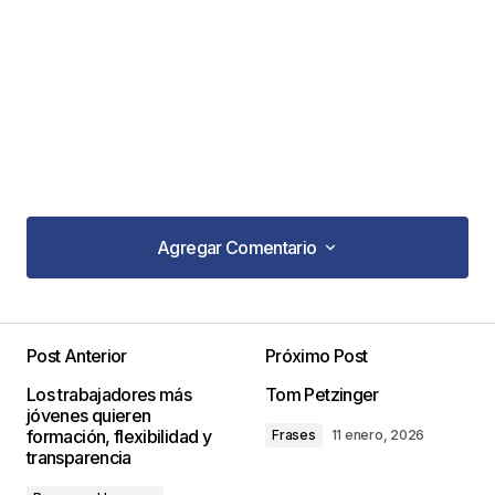
Agregar Comentario
Agregar Comentario
Post Anterior
Próximo Post
Tu dirección de correo electrónico no será
Los trabajadores más
Tom Petzinger
publicada.
Los campos obligatorios están
jóvenes quieren
marcados con
*
formación, flexibilidad y
Frases
11 enero, 2026
transparencia
Comentario
*