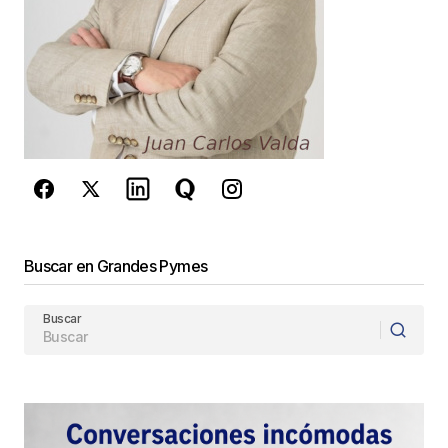
comente.
Este sitio esta protegido por
reCAPTCHA y la
Política de
privacidad
y los
Términos del servicio
de Google
se aplican.
Enviar Comentario
Buscar en Grandes Pymes
Buscar