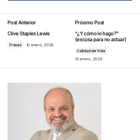
Agregar Comentario
Post Anterior
Próximo Post
Tu dirección de correo electrónico no será
Clive Staples Lewis
“¿Y cómo lo hago?”
publicada.
Los campos obligatorios están
(excusa para no actuar)
marcados con
*
Frases
10 enero, 2026
Calidad de Vida
Comentario
*
10 enero, 2026
Your Name
*
Your E-mail
*
Guarda mi nombre, correo electrónico y web en
este navegador para la próxima vez que