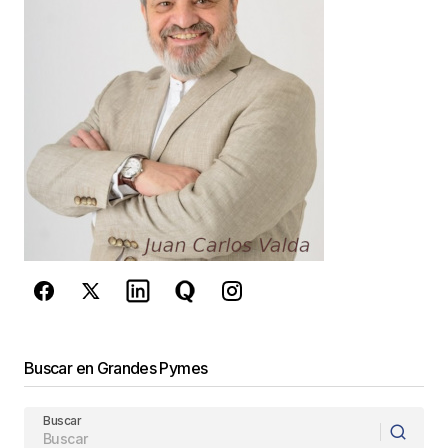
Responder
Tu dirección de correo electrónico no será
publicada.
Los campos obligatorios están
marcados con
*
Comentario
*
Your Name
*
Buscar en Grandes Pymes
Your E-mail
*
Buscar