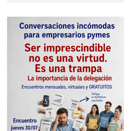
Guarda mi nombre, correo electrónico y web en
este navegador para la próxima vez que
comente.
Este sitio esta protegido por
reCAPTCHA y la
Política de
privacidad
y los
Términos del servicio
de Google
se aplican.
Enviar Comentario