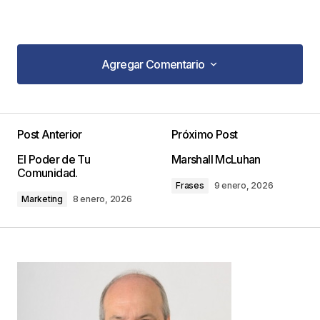
Agregar Comentario
Agregar Comentario
interesante articulo ayuda a reflexionar gracias
Post Anterior
Próximo Post
Pablo reyes
18 julio, 2014 at 6:57 pm
El Poder de Tu
Marshall McLuhan
Comunidad.
Responder
Frases
9 enero, 2026
Marketing
8 enero, 2026
Muchas gracias Pablo !
JC
Juan Carlos Valda
24 julio, 2014 at 11:38 am