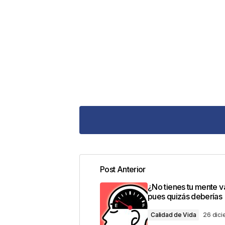
Post Anterior
Tu dirección de correo electrónic
¿No tienes tu mente 
con
*
pues quizás deberías
Calidad de Vida
26 dic
Comentario
*