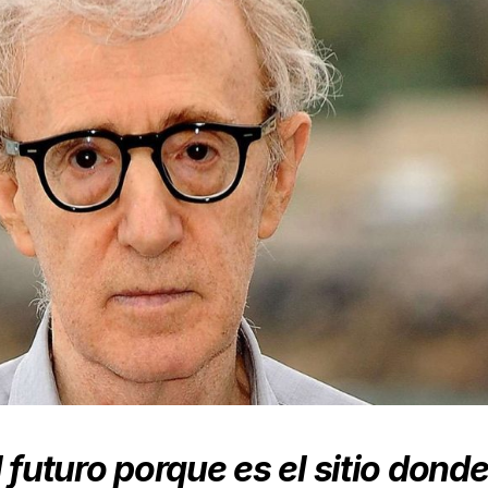
l futuro
porque es el sitio dond