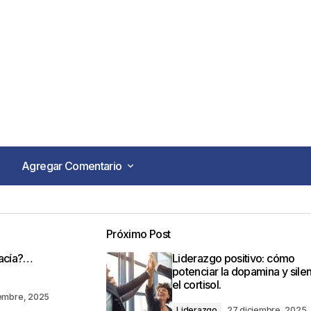
Agregar Comentario
Agregar Comentario
Próximo Post
o no será publicada.
Los campos obligatorios están marca
vacía?…
Liderazgo positivo: cómo
potenciar la dopamina y silen
el cortisol.
iembre, 2025
Liderazgo
27 diciembre, 2025