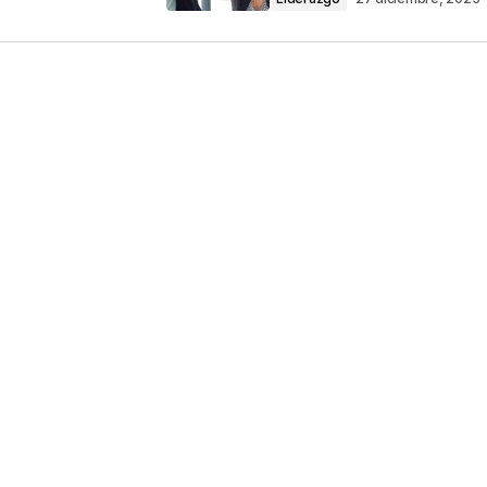
Your E-mail
*
ico y web en
ez que comente.
por reCAPTCHA y la
Política de privacidad
y
e Google
se aplican.