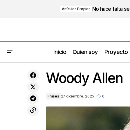
No hace falta s
Artículos Propios
Inicio
Quien soy
Proyecto
¿No tienes tu mente vacía?… pues
Woody Allen
quizás deberías
Frases
27 diciembre, 2025
0