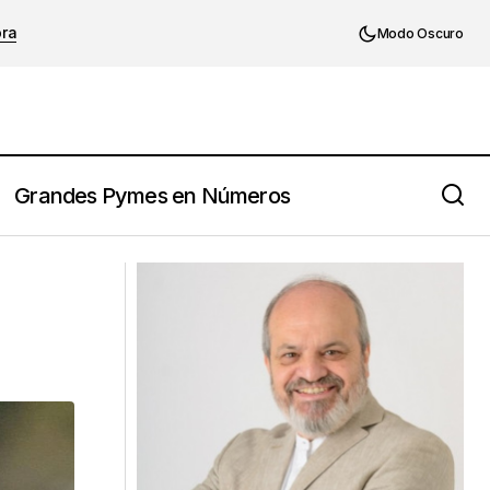
ora
Modo Oscuro
Grandes Pymes en Números
Liderazgo positivo: cómo potenciar la
dopamina y silenciar el cortisol.