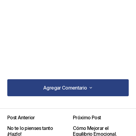
Agregar Comentario
Agregar Comentario
Post Anterior
Próximo Post
Tu dirección de correo electrónico no será
No te lo pienses tanto
Cómo Mejorar el
publicada.
Los campos obligatorios están
¡Hazlo!
Equilibrio Emocional.
marcados con
*