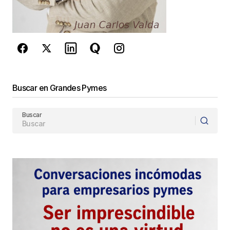
Guarda mi nombre, correo electrónico y web en
este navegador para la próxima vez que
comente.
Este sitio esta protegido por
reCAPTCHA y la
Política de
privacidad
y los
Términos del servicio
Buscar en Grandes Pymes
de Google
se aplican.
Buscar
Enviar Comentario