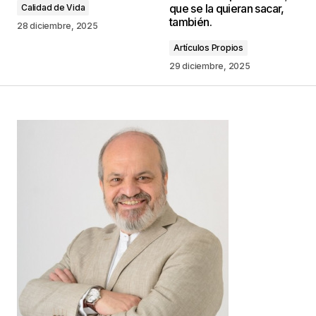
Responder
que se la quieran sacar,
Calidad de Vida
también.
28 diciembre, 2025
Artículos Propios
29 diciembre, 2025
Tu dirección de correo electrónico no será
publicada.
Los campos obligatorios están
marcados con
*
Comentario
*
Your Name
*
Your E-mail
*