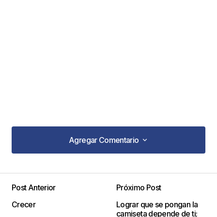
Agregar Comentario
Agregar Comentario
Reblogueó esto en
Think Creative Idea
.
Post Anterior
Próximo Post
thinkcreativeidea
30 marzo, 2014 at 12:56 pm
Crecer
Lograr que se pongan la
camiseta depende de ti;