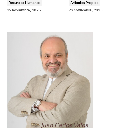
Recursos Humanos
Artículos Propios
Comentario
*
22 noviembre, 2025
23 noviembre, 2025
Your Name
*
Your E-mail
*
Guarda mi nombre, correo electrónico y web en
este navegador para la próxima vez que
comente.
Este sitio esta protegido por
reCAPTCHA y la
Política de
privacidad
y los
Términos del servicio
de Google
se aplican.