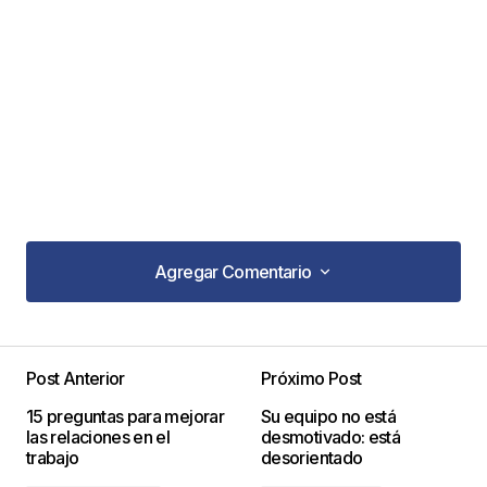
Agregar Comentario
Agregar Comentario
Post Anterior
Próximo Post
Tu dirección de correo electrónico no será
15 preguntas para mejorar
Su equipo no está
publicada.
Los campos obligatorios están
las relaciones en el
desmotivado: está
marcados con
*
trabajo
desorientado