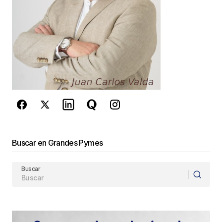
Guarda mi nombre, correo electrónico y web en
este navegador para la próxima vez que
comente.
Este sitio esta protegido por
reCAPTCHA y la
Política de
privacidad
y los
Términos del servicio
de Google
se aplican.
Enviar Comentario
Buscar en Grandes Pymes
Buscar