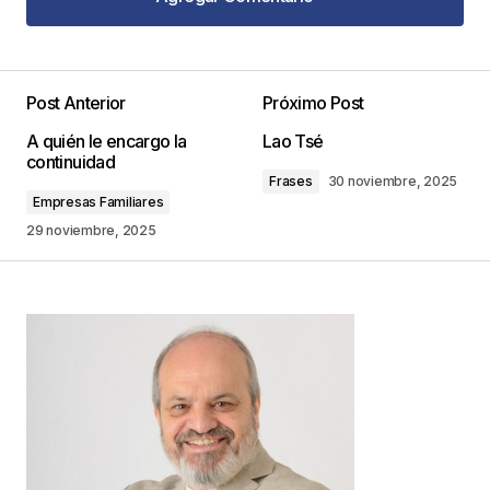
Agregar Comentario
Post Anterior
Próximo Post
Tu dirección de correo electrónico no será
A quién le encargo la
Lao Tsé
publicada.
Los campos obligatorios están
continuidad
marcados con
*
Frases
30 noviembre, 2025
Empresas Familiares
Comentario
*
29 noviembre, 2025
Your Name
*
Your E-mail
*