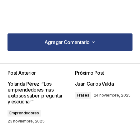
Agregar Comentario
Agregar Comentario
Post Anterior
Próximo Post
Tu dirección de correo electrónico no será
Yolanda Pérez: “Los
Juan Carlos Valda
publicada.
Los campos obligatorios están
emprendedores más
marcados con
*
exitosos saben preguntar
Frases
24 noviembre, 2025
y escuchar”
Comentario
*
Emprendedores
23 noviembre, 2025