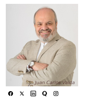
Your Name
*
Your E-mail
*
Guarda mi nombre, correo electrónico y web en
este navegador para la próxima vez que
comente.
Este sitio esta protegido por
reCAPTCHA y la
Política de
privacidad
y los
Términos del servicio
de Google
se aplican.
Enviar Comentario