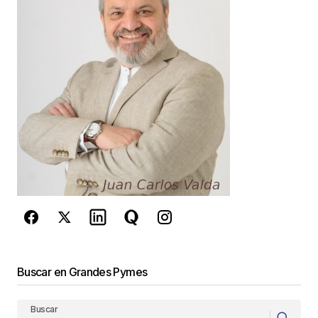
Responder
Tu dirección de correo electrónico no será
publicada.
Los campos obligatorios están
marcados con
*
Comentario
*
Your Name
*
Buscar en Grandes Pymes
Your E-mail
*
Buscar