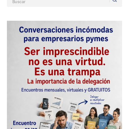
Guarda mi nombre, correo electrónico y web en
este navegador para la próxima vez que
comente.
Este sitio esta protegido por
reCAPTCHA y la
Política de
privacidad
y los
Términos del servicio
de Google
se aplican.
Enviar Comentario