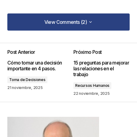
View Comments (2)
View Comments (2)
EXCELENTES DOCUMENTOS Y ARTÍCULOS DE
CARÁCTER ECONÓMICO.
Post Anterior
Próximo Post
UBALDO
Cómo tomar una decisión
15 preguntas para mejorar
26 julio, 2016 at 10:18 am
importante en 4 pasos.
las relaciones en el
trabajo
Toma de Decisiones
Responder
Recursos Humanos
21 noviembre, 2025
22 noviembre, 2025
Muchas gracias Ubaldo!
Un cordial saludo
JC
juancarlos
29 julio, 2016 at 2:22 pm