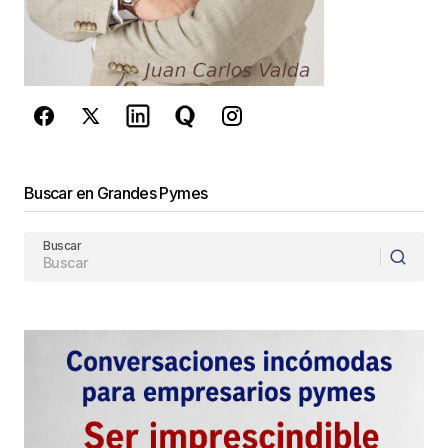
reCAPTCHA y la
Política de
privacidad
y los
Términos del servicio
de Google
se aplican.
Enviar Comentario
Buscar en Grandes Pymes
Buscar