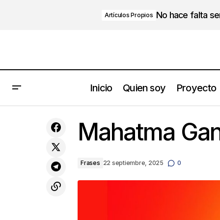
No hace falta s
Artículos Propios
Inicio
Quien soy
Proyecto
3 enemigos que te niegan la vida que
Mahatma Gan
quieres
Frases
22 septiembre, 2025
0