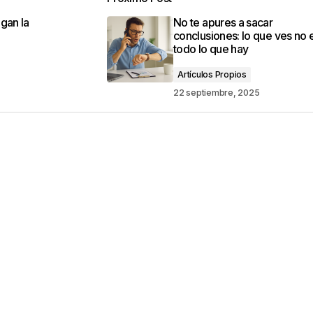
o no será publicada.
Los campos obligatorios están marca
gan la
No te apures a sacar
conclusiones: lo que ves no 
todo lo que hay
Artículos Propios
22 septiembre, 2025
Your E-mail
*
ico y web en
ez que comente.
por reCAPTCHA y la
Política de privacidad
y
e Google
se aplican.