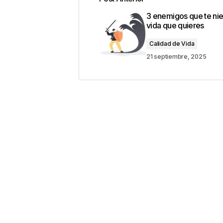
Tu dirección de correo electrónic
3 enemigos que te nie
con
*
vida que quieres
Calidad de Vida
Comentario
*
21 septiembre, 2025
Your Name
*
Guarda mi nombre, correo electrón
este navegador para la próxima v
Este sitio esta protegido 
los
Términos del servicio d