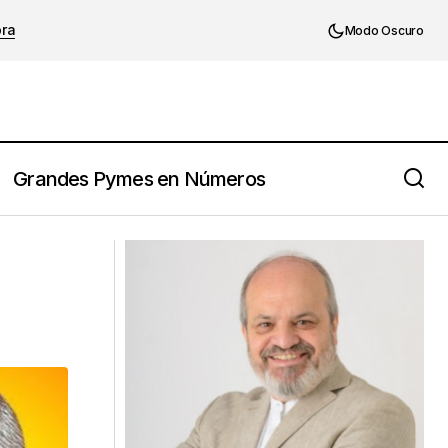
ora
Modo Oscuro
Grandes Pymes en Números
No te apures a sacar conclusiones: lo
que ves no es todo lo que hay