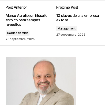
Post Anterior
Próximo Post
Tu dirección de correo electrónico no será
Marco Aurelio: un filósofo
10 claves de una empresa
publicada.
Los campos obligatorios están
estoico para tiempos
exitosa
marcados con
*
revueltos
Management
Calidad de Vida
Comentario
*
27 septiembre, 2025
26 septiembre, 2025
Your Name
*
Your E-mail
*
Guarda mi nombre, correo electrónico y web en
este navegador para la próxima vez que
comente.