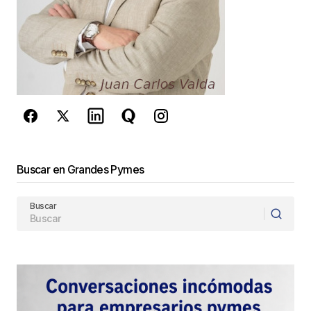
Este sitio esta protegido por
reCAPTCHA y la
Política de
privacidad
y los
Términos del servicio
de Google
se aplican.
Enviar Comentario
Buscar en Grandes Pymes
Buscar