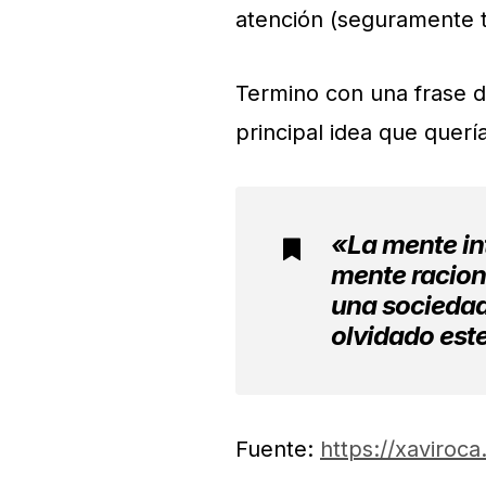
atención (seguramente 
Termino con una frase 
principal idea que querí
«La mente int
mente raciona
una sociedad 
olvidado est
Fuente:
https://xaviroca