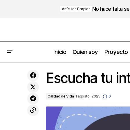
No hace falta s
Artículos Propios
Inicio
Quien soy
Proyecto
Un verdadero líder no solo habla,
también actúa. Aquí te contamos cómo
Escucha tu in
liderar desde el frente.
Calidad de Vida
1 agosto, 2025
0