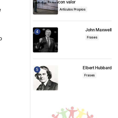
con valor
a
Artículos Propios
John Maxwell
Frases
o
Elbert Hubbard
Frases