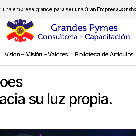
er una empresa grande para ser una Gran Empresa
Leer ah
Visión – Misión – Valores
Biblioteca de Artículos
Guiando a héroes interiores…..hacia su luz propia.
Calidad de Vida
roes
acia su luz propia.