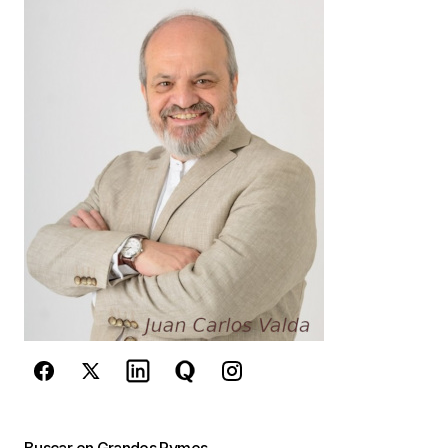
Your Name
*
Your E-mail
*
Guarda mi nombre, correo electrónico y web en
este navegador para la próxima vez que
comente.
Este sitio esta protegido por
reCAPTCHA y la
Política de
privacidad
y los
Términos del servicio
de Google
se aplican.
Enviar Comentario