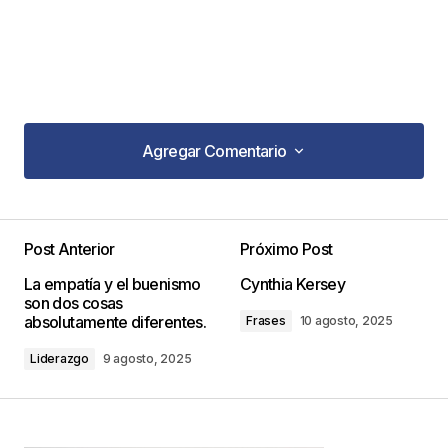
Agregar Comentario
Agregar Comentario
Post Anterior
Próximo Post
Tu dirección de correo electrónico no será
La empatía y el buenismo
Cynthia Kersey
publicada.
Los campos obligatorios están
son dos cosas
marcados con
*
absolutamente diferentes.
Frases
10 agosto, 2025
Liderazgo
9 agosto, 2025
Comentario
*