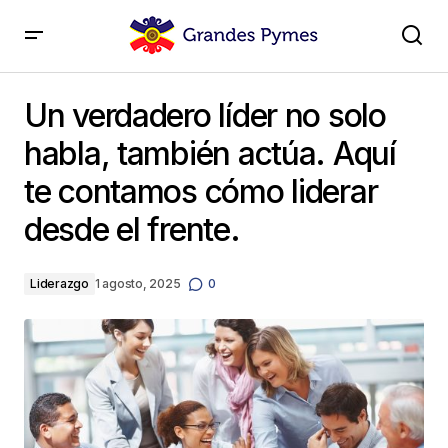
Un verdadero líder no solo habla, también actúa. Aquí
te contamos cómo liderar desde el frente.
Un verdadero líder no solo
habla, también actúa. Aquí
te contamos cómo liderar
desde el frente.
Liderazgo
1 agosto, 2025
0