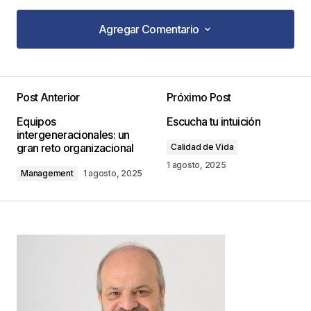
Agregar Comentario
Agregar Comentario
Post Anterior
Próximo Post
Tu dirección de correo electrónico no será
Equipos
Escucha tu intuición
publicada.
Los campos obligatorios están
intergeneracionales: un
marcados con
*
gran reto organizacional
Calidad de Vida
1 agosto, 2025
Management
1 agosto, 2025
Comentario
*
Your Name
*
Your E-mail
*