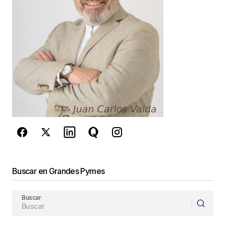
Guarda mi nombre, correo electrónico y web en
este navegador para la próxima vez que
comente.
Este sitio esta protegido por
reCAPTCHA y la
Política de
privacidad
y los
Términos del servicio
de Google
se aplican.
Enviar Comentario
Buscar en Grandes Pymes
Buscar