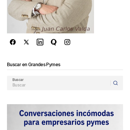
Este sitio esta protegido por
reCAPTCHA y la
Política de
privacidad
y los
Términos del servicio
de Google
se aplican.
Enviar Comentario
Buscar en Grandes Pymes
Buscar