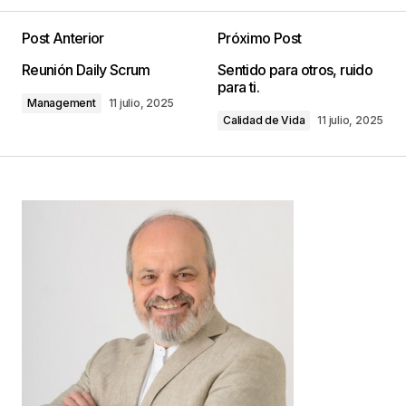
Post Anterior
Próximo Post
Tu dirección de correo electrónico no será
Reunión Daily Scrum
Sentido para otros, ruido
publicada.
Los campos obligatorios están
para ti.
marcados con
*
Management
11 julio, 2025
Calidad de Vida
11 julio, 2025
Comentario
*
Your Name
*
Your E-mail
*
Guarda mi nombre, correo electrónico y web en
este navegador para la próxima vez que
comente.