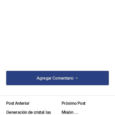
Agregar Comentario
Agregar Comentario
Post Anterior
Próximo Post
Tu dirección de correo electrónico no será
Generación de cristal: las
Misión …
publicada.
Los campos obligatorios están