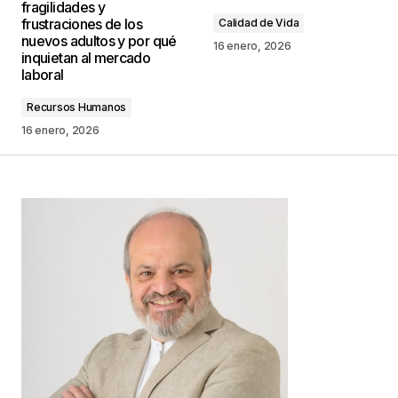
fragilidades y
marcados con
*
frustraciones de los
Calidad de Vida
nuevos adultos y por qué
16 enero, 2026
inquietan al mercado
Comentario
*
laboral
Recursos Humanos
16 enero, 2026
Your Name
*
Your E-mail
*
Guarda mi nombre, correo electrónico y web en
este navegador para la próxima vez que
comente.
Este sitio esta protegido por
reCAPTCHA y la
Política de