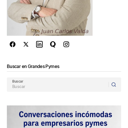
Este sitio esta protegido por
reCAPTCHA y la
Política de
privacidad
y los
Términos del servicio
de Google
se aplican.
Enviar Comentario
Buscar en Grandes Pymes
Buscar