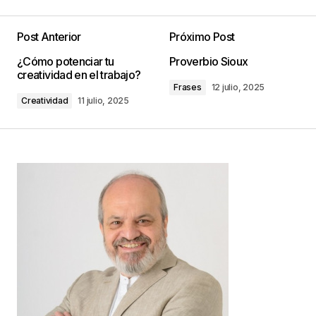
Post Anterior
Próximo Post
Tu dirección de correo electrónico no será
¿Cómo potenciar tu
Proverbio Sioux
publicada.
Los campos obligatorios están
creatividad en el trabajo?
marcados con
*
Frases
12 julio, 2025
Creatividad
11 julio, 2025
Comentario
*
Your Name
*
Your E-mail
*
Guarda mi nombre, correo electrónico y web en
este navegador para la próxima vez que
comente.