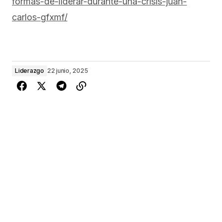
formas-de-liderar-durante-una-crisis-juan-
carlos-gfxmf/
Liderazgo
22 junio, 2025