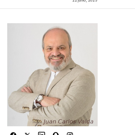
22 junio, 2025
Your Name
*
Your E-mail
*
Guarda mi nombre, correo electrónico y web en
este navegador para la próxima vez que
comente.
Este sitio esta protegido por
reCAPTCHA y la
Política de
privacidad
y los
Términos del servicio
de Google
se aplican.