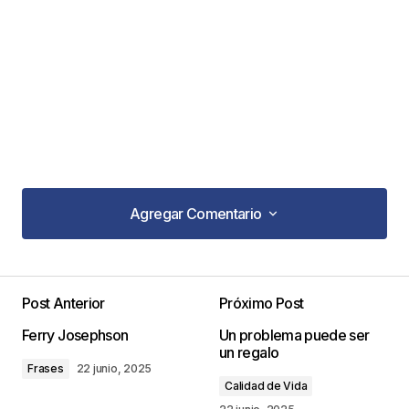
Agregar Comentario
Agregar Comentario
Post Anterior
Próximo Post
Tu dirección de correo electrónico no será
Ferry Josephson
Un problema puede ser
publicada.
Los campos obligatorios están
un regalo
marcados con
*
Frases
22 junio, 2025
Calidad de Vida
Comentario
*