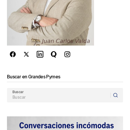
comente.
Este sitio esta protegido por
reCAPTCHA y la
Política de
privacidad
y los
Términos del servicio
de Google
se aplican.
Enviar Comentario
Buscar en Grandes Pymes
Buscar