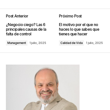
Post Anterior
Próximo Post
Tu dirección de correo electrónico no será
¿Negocio ciego? Las 6
El motivo por el que no
publicada.
Los campos obligatorios están
principales causas de la
haces lo que sabes que
marcados con
*
falta de control
tienes que hacer
Management
1 julio, 2025
Calidad de Vida
1 julio, 2025
Comentario
*
Your Name
*
Your E-mail
*
Guarda mi nombre, correo electrónico y web en
este navegador para la próxima vez que