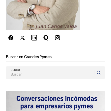
Este sitio esta protegido por
reCAPTCHA y la
Política de
privacidad
y los
Términos del servicio
de Google
se aplican.
Enviar Comentario
Buscar en Grandes Pymes
Buscar