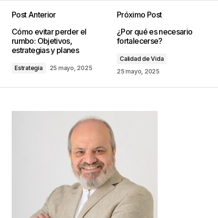
Post Anterior
Próximo Post
Tu dirección de correo electrónico no será
Cómo evitar perder el
¿Por qué es necesario
publicada.
Los campos obligatorios están
rumbo: Objetivos,
fortalecerse?
marcados con
*
estrategias y planes
Calidad de Vida
Estrategia
25 mayo, 2025
Comentario
*
25 mayo, 2025
Your Name
*
Your E-mail
*
Guarda mi nombre, correo electrónico y web en
este navegador para la próxima vez que
comente.