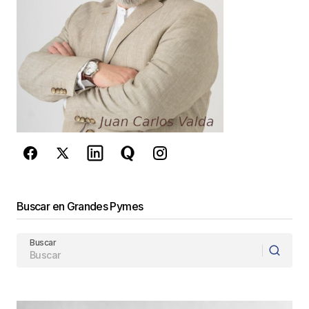
Guarda mi nombre, correo electrónico y web en
este navegador para la próxima vez que
comente.
Este sitio esta protegido por
reCAPTCHA y la
Política de
privacidad
y los
Términos del servicio
de Google
se aplican.
Enviar Comentario
Buscar en Grandes Pymes
Buscar