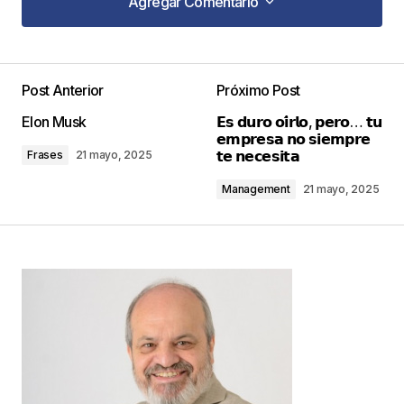
Agregar Comentario
Agregar Comentario
Post Anterior
Próximo Post
Tu dirección de correo electrónico no será
Elon Musk
𝗘𝘀 𝗱𝘂𝗿𝗼 𝗼𝗶́𝗿𝗹𝗼, 𝗽𝗲𝗿𝗼… 𝘁𝘂
publicada.
Los campos obligatorios están
𝗲𝗺𝗽𝗿𝗲𝘀𝗮 𝗻𝗼 𝘀𝗶𝗲𝗺𝗽𝗿𝗲
marcados con
*
𝘁𝗲 𝗻𝗲𝗰𝗲𝘀𝗶𝘁𝗮
Frases
21 mayo, 2025
Management
21 mayo, 2025
Comentario
*
Your Name
*
Your E-mail
*