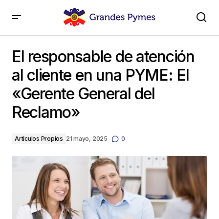
El responsable de atención al cliente en una PYME: El
«Gerente General del Reclamo»
El responsable de atención
al cliente en una PYME: El
«Gerente General del
Reclamo»
Artículos Propios
21 mayo, 2025
0