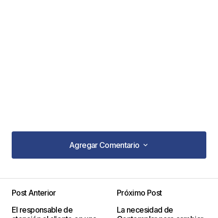
Agregar Comentario
Agregar Comentario
Post Anterior
Próximo Post
Tu dirección de correo electrónico no será
El responsable de
La necesidad de
publicada.
Los campos obligatorios están