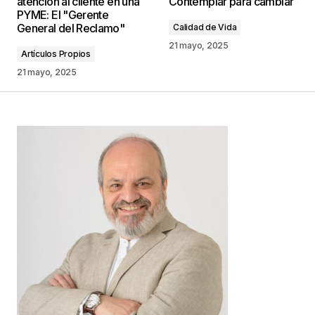
atención al cliente en una
Contemplar para cambiar
marcados con
*
PYME: El "Gerente
General del Reclamo"
Calidad de Vida
Comentario
*
21 mayo, 2025
Artículos Propios
21 mayo, 2025
Your Name
*
Your E-mail
*
Guarda mi nombre, correo electrónico y web en
este navegador para la próxima vez que
comente.
Este sitio esta protegido por
reCAPTCHA y la
Política de