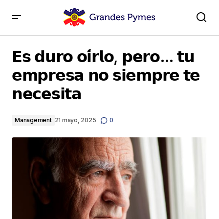
𝗘𝘀 𝗱𝘂𝗿𝗼 𝗼𝗶́𝗿𝗹𝗼, 𝗽𝗲𝗿𝗼… 𝘁𝘂 𝗲𝗺𝗽𝗿𝗲𝘀𝗮 𝗻𝗼 𝘀𝗶𝗲𝗺𝗽𝗿𝗲 𝘁𝗲
𝗻𝗲𝗰𝗲𝘀𝗶𝘁𝗮
𝗘𝘀 𝗱𝘂𝗿𝗼 𝗼𝗶́𝗿𝗹𝗼, 𝗽𝗲𝗿𝗼… 𝘁𝘂
𝗲𝗺𝗽𝗿𝗲𝘀𝗮 𝗻𝗼 𝘀𝗶𝗲𝗺𝗽𝗿𝗲 𝘁𝗲
𝗻𝗲𝗰𝗲𝘀𝗶𝘁𝗮
Management
21 mayo, 2025
0