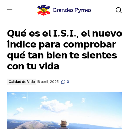
𝗤𝘂𝗲́ 𝗲𝘀 𝗲𝗹 𝗜.𝗦.𝗜., 𝗲𝗹 𝗻𝘂𝗲𝘃𝗼 𝗶́𝗻𝗱𝗶𝗰𝗲 𝗽𝗮𝗿𝗮 𝗰𝗼𝗺𝗽𝗿𝗼𝗯𝗮𝗿
𝗾𝘂𝗲́ 𝘁𝗮𝗻 𝗯𝗶𝗲𝗻 𝘁𝗲 𝘀𝗶𝗲𝗻𝘁𝗲𝘀 𝗰𝗼𝗻 𝘁𝘂 𝘃𝗶𝗱𝗮
𝗤𝘂𝗲́ 𝗲𝘀 𝗲𝗹 𝗜.𝗦.𝗜., 𝗲𝗹 𝗻𝘂𝗲𝘃𝗼
𝗶́𝗻𝗱𝗶𝗰𝗲 𝗽𝗮𝗿𝗮 𝗰𝗼𝗺𝗽𝗿𝗼𝗯𝗮𝗿
𝗾𝘂𝗲́ 𝘁𝗮𝗻 𝗯𝗶𝗲𝗻 𝘁𝗲 𝘀𝗶𝗲𝗻𝘁𝗲𝘀
𝗰𝗼𝗻 𝘁𝘂 𝘃𝗶𝗱𝗮
Calidad de Vida
18 abril, 2025
0