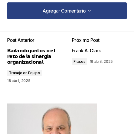
Agregar Comentario
Agregar Comentario
Post Anterior
Próximo Post
Tu dirección de correo electrónico no será
𝗕𝗮𝗶𝗹𝗮𝗻𝗱𝗼 𝗷𝘂𝗻𝘁𝗼𝘀 𝗼 𝗲𝗹
Frank A. Clark
publicada.
Los campos obligatorios están
𝗿𝗲𝘁𝗼 𝗱𝗲 𝗹𝗮 𝘀𝗶𝗻𝗲𝗿𝗴𝗶𝗮
marcados con
*
𝗼𝗿𝗴𝗮𝗻𝗶𝘇𝗮𝗰𝗶𝗼𝗻𝗮𝗹
Frases
19 abril, 2025
Trabajo en Equipo
Comentario
*
18 abril, 2025
Your Name
*
Your E-mail
*