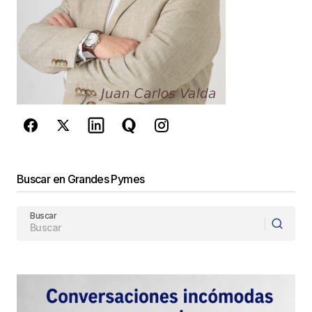
Este sitio esta protegido por
reCAPTCHA y la
Política de
privacidad
y los
Términos del servicio
de Google
se aplican.
Enviar Comentario
Buscar en Grandes Pymes
Buscar