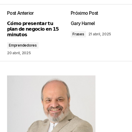
Post Anterior
Próximo Post
Tu dirección de correo electrónico no será
𝗖𝗼́𝗺𝗼 𝗽𝗿𝗲𝘀𝗲𝗻𝘁𝗮𝗿 𝘁𝘂
Gary Hamel
publicada.
Los campos obligatorios están
𝗽𝗹𝗮𝗻 𝗱𝗲 𝗻𝗲𝗴𝗼𝗰𝗶𝗼 𝗲𝗻 𝟭𝟱
marcados con
*
𝗺𝗶𝗻𝘂𝘁𝗼𝘀
Frases
21 abril, 2025
Emprendedores
Comentario
*
20 abril, 2025
Your Name
*
Your E-mail
*
Guarda mi nombre, correo electrónico y web en
este navegador para la próxima vez que
comente.