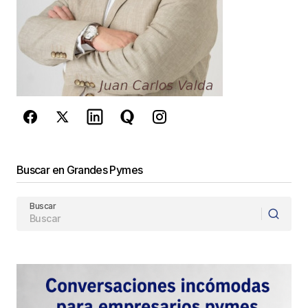
reCAPTCHA y la
Política de
privacidad
y los
Términos del servicio
de Google
se aplican.
Enviar Comentario
Buscar en Grandes Pymes
Buscar