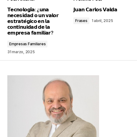
Tu dirección de correo electrónico no será
𝗧𝗲𝗰𝗻𝗼𝗹𝗼𝗴𝗶́𝗮: ¿𝘂𝗻𝗮
𝗝𝘂𝗮𝗻 𝗖𝗮𝗿𝗹𝗼𝘀 𝗩𝗮𝗹𝗱𝗮
publicada.
Los campos obligatorios están
𝗻𝗲𝗰𝗲𝘀𝗶𝗱𝗮𝗱 𝗼 𝘂𝗻 𝘃𝗮𝗹𝗼𝗿
marcados con
*
𝗲𝘀𝘁𝗿𝗮𝘁𝗲́𝗴𝗶𝗰𝗼 𝗲𝗻 𝗹𝗮
Frases
1 abril, 2025
𝗰𝗼𝗻𝘁𝗶𝗻𝘂𝗶𝗱𝗮𝗱 𝗱𝗲 𝗹𝗮
𝗲𝗺𝗽𝗿𝗲𝘀𝗮 𝗳𝗮𝗺𝗶𝗹𝗶𝗮𝗿?
Comentario
*
Empresas Familiares
31 marzo, 2025
Your Name
*
Your E-mail
*
Guarda mi nombre, correo electrónico y web en
este navegador para la próxima vez que
comente.
Este sitio esta protegido por