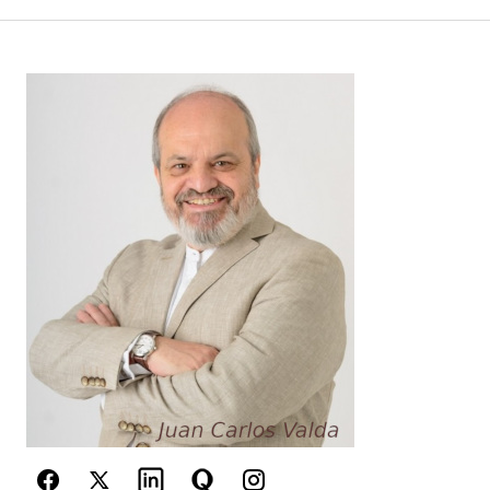
Your Name
*
Your E-mail
*
Guarda mi nombre, correo electrónico y web en
este navegador para la próxima vez que
comente.
Este sitio esta protegido por
reCAPTCHA y la
Política de
privacidad
y los
Términos del servicio
de Google
se aplican.
Enviar Comentario