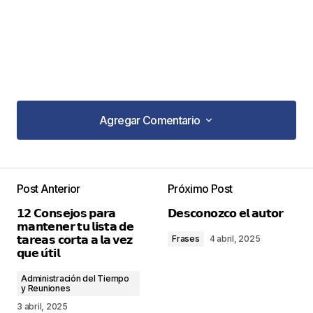
Agregar Comentario
Agregar Comentario
Post Anterior
Próximo Post
Tu dirección de correo electrónico no será
𝟭𝟮 𝗖𝗼𝗻𝘀𝗲𝗷𝗼𝘀 𝗽𝗮𝗿𝗮
𝗗𝗲𝘀𝗰𝗼𝗻𝗼𝘇𝗰𝗼 𝗲𝗹 𝗮𝘂𝘁𝗼𝗿
publicada.
Los campos obligatorios están
𝗺𝗮𝗻𝘁𝗲𝗻𝗲𝗿 𝘁𝘂 𝗹𝗶𝘀𝘁𝗮 𝗱𝗲
marcados con
*
𝘁𝗮𝗿𝗲𝗮𝘀 𝗰𝗼𝗿𝘁𝗮 𝗮 𝗹𝗮 𝘃𝗲𝘇
Frases
4 abril, 2025
𝗾𝘂𝗲 𝘂́𝘁𝗶𝗹
Comentario
*
Administración del Tiempo
y Reuniones
3 abril, 2025