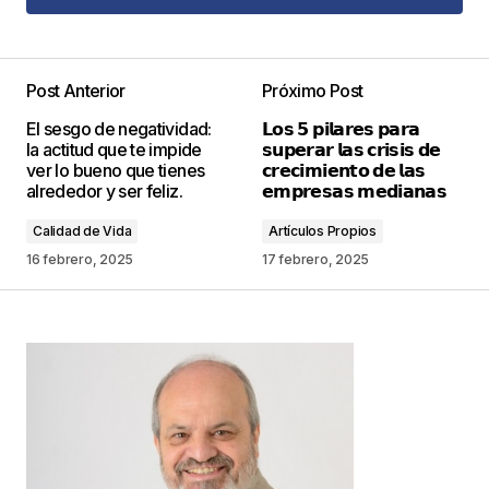
Agregar Comentario
Post Anterior
Próximo Post
Tu dirección de correo electrónico no será
El sesgo de negatividad:
𝗟𝗼𝘀 𝟱 𝗽𝗶𝗹𝗮𝗿𝗲𝘀 𝗽𝗮𝗿𝗮
publicada.
Los campos obligatorios están
la actitud que te impide
𝘀𝘂𝗽𝗲𝗿𝗮𝗿 𝗹𝗮𝘀 𝗰𝗿𝗶𝘀𝗶𝘀 𝗱𝗲
marcados con
*
ver lo bueno que tienes
𝗰𝗿𝗲𝗰𝗶𝗺𝗶𝗲𝗻𝘁𝗼 𝗱𝗲 𝗹𝗮𝘀
alrededor y ser feliz.
𝗲𝗺𝗽𝗿𝗲𝘀𝗮𝘀 𝗺𝗲𝗱𝗶𝗮𝗻𝗮𝘀
Comentario
*
Calidad de Vida
Artículos Propios
16 febrero, 2025
17 febrero, 2025
Your Name
*
Your E-mail
*
Guarda mi nombre, correo electrónico y web en