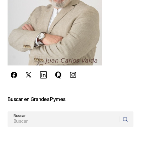
este navegador para la próxima vez que
comente.
Este sitio esta protegido por
reCAPTCHA y la
Política de
privacidad
y los
Términos del servicio
de Google
se aplican.
Enviar Comentario
Buscar en Grandes Pymes
Buscar