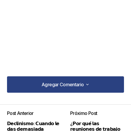
Agregar Comentario
Agregar Comentario
Post Anterior
Próximo Post
Tu dirección de correo electrónico no será
𝗗𝗲𝗰𝗹𝗶𝗻𝗶𝘀𝗺𝗼: 𝗖𝘂𝗮𝗻𝗱𝗼 𝗹𝗲
¿𝗣𝗼𝗿 𝗾𝘂𝗲́ 𝗹𝗮𝘀
publicada.
Los campos obligatorios están
𝗱𝗮𝘀 𝗱𝗲𝗺𝗮𝘀𝗶𝗮𝗱𝗮
𝗿𝗲𝘂𝗻𝗶𝗼𝗻𝗲𝘀 𝗱𝗲 𝘁𝗿𝗮𝗯𝗮𝗷𝗼
marcados con
*