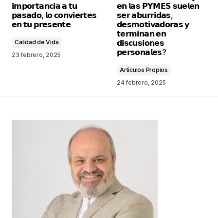
𝗶𝗺𝗽𝗼𝗿𝘁𝗮𝗻𝗰𝗶𝗮 𝗮 𝘁𝘂
𝗲𝗻 𝗹𝗮𝘀 𝗣𝗬𝗠𝗘𝗦 𝘀𝘂𝗲𝗹𝗲𝗻
𝗽𝗮𝘀𝗮𝗱𝗼, 𝗹𝗼 𝗰𝗼𝗻𝘃𝗶𝗲𝗿𝘁𝗲𝘀
𝘀𝗲𝗿 𝗮𝗯𝘂𝗿𝗿𝗶𝗱𝗮𝘀,
𝗲𝗻 𝘁𝘂 𝗽𝗿𝗲𝘀𝗲𝗻𝘁𝗲
𝗱𝗲𝘀𝗺𝗼𝘁𝗶𝘃𝗮𝗱𝗼𝗿𝗮𝘀 𝘆
Comentario
*
𝘁𝗲𝗿𝗺𝗶𝗻𝗮𝗻 𝗲𝗻
𝗱𝗶𝘀𝗰𝘂𝘀𝗶𝗼𝗻𝗲𝘀
Calidad de Vida
𝗽𝗲𝗿𝘀𝗼𝗻𝗮𝗹𝗲𝘀?
23 febrero, 2025
Artículos Propios
24 febrero, 2025
Your Name
*
Your E-mail
*
Guarda mi nombre, correo electrónico y web en
este navegador para la próxima vez que
comente.
Este sitio esta protegido por
reCAPTCHA y la
Política de
privacidad
y los
Términos del servicio