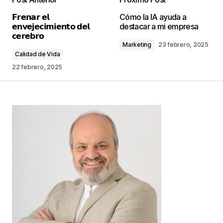
Tu dirección de correo electrónico no será
𝗙𝗿𝗲𝗻𝗮𝗿 𝗲𝗹
Cómo la IA ayuda a
publicada.
Los campos obligatorios están
𝗲𝗻𝘃𝗲𝗷𝗲𝗰𝗶𝗺𝗶𝗲𝗻𝘁𝗼 𝗱𝗲𝗹
destacar a mi empresa
marcados con
*
𝗰𝗲𝗿𝗲𝗯𝗿𝗼
Marketing
23 febrero, 2025
Calidad de Vida
Comentario
*
22 febrero, 2025
Your Name
*
Your E-mail
*
Guarda mi nombre, correo electrónico y web en
este navegador para la próxima vez que
comente.
Este sitio esta protegido por