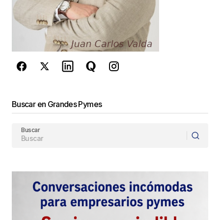
reCAPTCHA y la
Política de
privacidad
y los
Términos del servicio
de Google
se aplican.
Enviar Comentario
Buscar en Grandes Pymes
Buscar