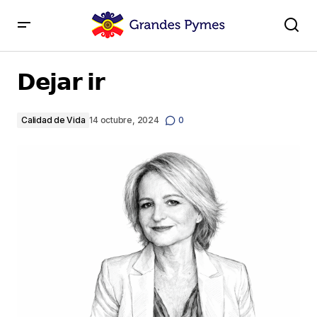
𝗗𝗲𝗷𝗮𝗿 𝗶𝗿
𝗗𝗲𝗷𝗮𝗿 𝗶𝗿
Calidad de Vida
14 octubre, 2024
0