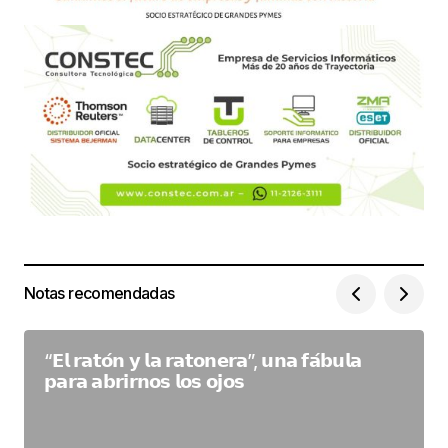
Notas recomendadas
“𝗘𝗹 𝗿𝗮𝘁𝗼́𝗻 𝘆 𝗹𝗮 𝗿𝗮𝘁𝗼𝗻𝗲𝗿𝗮”, 𝘂𝗻𝗮 𝗳𝗮́𝗯𝘂𝗹𝗮
𝗽𝗮𝗿𝗮 𝗮𝗯𝗿𝗶𝗿𝗻𝗼𝘀 𝗹𝗼𝘀 𝗼𝗷𝗼𝘀