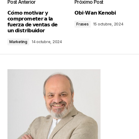
Post Anterior
Próximo Post
Tu dirección de correo electrónico no será
𝗖𝗼́𝗺𝗼 𝗺𝗼𝘁𝗶𝘃𝗮𝗿 𝘆
𝗢𝗯𝗶-𝗪𝗮𝗻 𝗞𝗲𝗻𝗼𝗯𝗶
publicada.
Los campos obligatorios están
𝗰𝗼𝗺𝗽𝗿𝗼𝗺𝗲𝘁𝗲𝗿 𝗮 𝗹𝗮
marcados con
*
𝗳𝘂𝗲𝗿𝘇𝗮 𝗱𝗲 𝘃𝗲𝗻𝘁𝗮𝘀 𝗱𝗲
Frases
15 octubre, 2024
𝘂𝗻 𝗱𝗶𝘀𝘁𝗿𝗶𝗯𝘂𝗶𝗱𝗼𝗿
Comentario
*
Marketing
14 octubre, 2024
Your Name
*
Your E-mail
*
Guarda mi nombre, correo electrónico y web en
este navegador para la próxima vez que
comente.
Este sitio esta protegido por