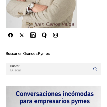
reCAPTCHA y la
Política de
privacidad
y los
Términos del servicio
de Google
se aplican.
Enviar Comentario
Buscar en Grandes Pymes
Buscar